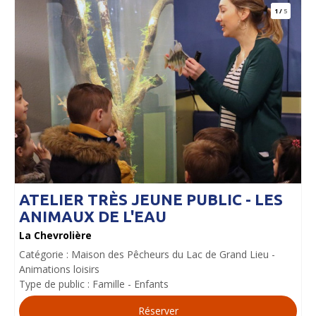
1
/
5
ATELIER TRÈS JEUNE PUBLIC - LES
ANIMAUX DE L'EAU
La Chevrolière
Catégorie :
Maison des Pêcheurs du Lac de Grand Lieu
Animations loisirs
Type de public :
Famille
Enfants
Réserver