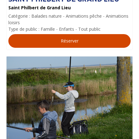
Saint Philbert de Grand Lieu
Catégorie :
Balades nature
Animations pêche
Animations
loisirs
Type de public :
Famille
Enfants
Tout public
Réserver